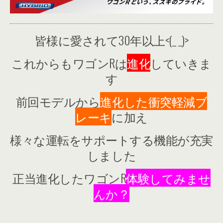
皆様に愛されて30年以上<(_ _)>
これからもワゴンRは
進化
していきま
す
前回モデルから
進化した衝突軽減ブ
レーキ
に加え
様々な運転をサポートする機能が充実
しました
正当進化したワゴンR
体験してみませ
んか？